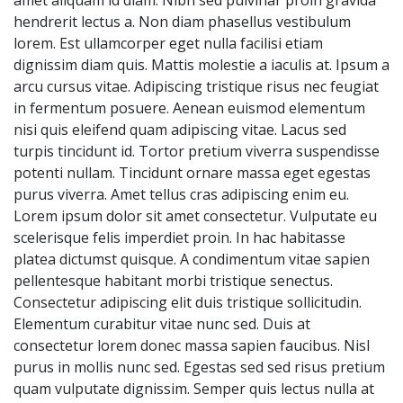
amet aliquam id diam. Nibh sed pulvinar proin gravida
hendrerit lectus a. Non diam phasellus vestibulum
lorem. Est ullamcorper eget nulla facilisi etiam
dignissim diam quis. Mattis molestie a iaculis at. Ipsum a
arcu cursus vitae. Adipiscing tristique risus nec feugiat
in fermentum posuere. Aenean euismod elementum
nisi quis eleifend quam adipiscing vitae. Lacus sed
turpis tincidunt id. Tortor pretium viverra suspendisse
potenti nullam. Tincidunt ornare massa eget egestas
purus viverra. Amet tellus cras adipiscing enim eu.
Lorem ipsum dolor sit amet consectetur. Vulputate eu
scelerisque felis imperdiet proin. In hac habitasse
platea dictumst quisque. A condimentum vitae sapien
pellentesque habitant morbi tristique senectus.
Consectetur adipiscing elit duis tristique sollicitudin.
Elementum curabitur vitae nunc sed. Duis at
consectetur lorem donec massa sapien faucibus. Nisl
purus in mollis nunc sed. Egestas sed sed risus pretium
quam vulputate dignissim. Semper quis lectus nulla at